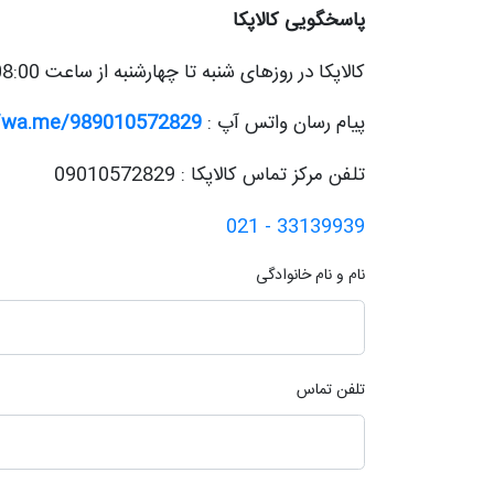
پاسخگویی کالاپکا
کالاپکا در روزهای شنبه تا چهارشنبه از ساعت 08:00 الی 18:00 پاسخگوی شماست.
پیام رسان واتس آپ :
//wa.me/989010572829
تلفن مرکز تماس کالاپکا :
09010572829
33139939 - 021
نام و نام خانوادگی
تلفن تماس