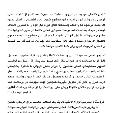
تمامی کالاهای موجود در این وب سایت به صورت مستقیم از نماینده های
فروش برند وارد ایران شده و این موضوع ضمن ایجاد اطمینان از اصلی بودن
کالا باعث می‌شود که با حذف واسطه‌ها کالای مورد نیاز خود را با کمترین اختلاف
قیمت با مبدا، به دست شما برسد. همچنین تمامی کالاها در صورت درخواست
مشتری می‌توانند شامل گارانتی شوند که برای این موضوع با توجه به نوع
محصول خریداری شده و شهر محل سکونت شما، بهترین شرکت گارانتی کننده
بر اساس تجربیات قبلی برای شما انتخاب خواهد شد.
تصاویر تمامی محصولات این وب‌سایت کاملا واقعی و دقیقا مطابق با محصول
قابل ارائه می‌باشد و در صورت نیاز، شما می‌توانید پیش از ارسال درخواست
تصویر بسته‌بندی اصلی محصول را نیزاز بخش فروش با شماره پشتیبانی
داشته باشید. بنابراین شما بدون هیچ دغدغه‌ای می‌‌توانید محصولات مد نظر
را بصورت آنلاین خریداری کرده و محصول مد نظر خود را بدون هزینه اضافه
درب منزل یا محل کار تحویل بگیرید.همچنین جهت سهولت در پرداخت شما
عزیزان، لوازم خانگی کالاپکا روش های پرداخت را از جمله پرداخت آنلاین
فراهم نموده است
فروشگاه اینترنتی لوازم خانگی کالاپکا یک انتخاب مناسب برای خریدی مطمئن
با بهترین قیمت می‌باشد. تمامی هموطنان عزیز می‌توانند انواع محصولات
گوسونیک،تکنو، کومتای، فیلیپس، سایر لوازم برقی خانه، لوازم آشپزخانه