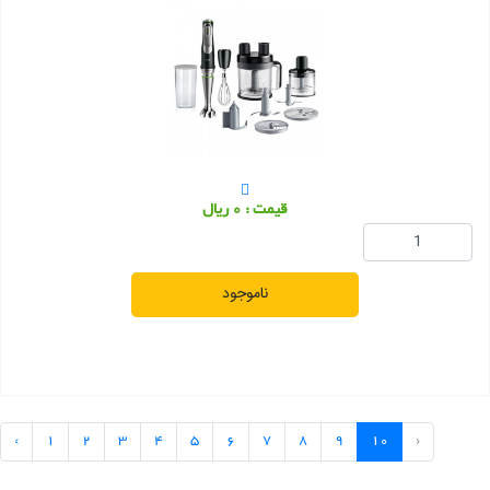
قیمت : 0 ریال
ناموجود
‹
1
2
3
4
5
6
7
8
9
10
›