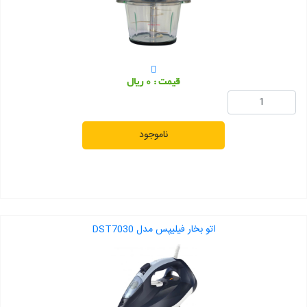
قیمت : 0 ریال
ناموجود
اتو بخار فیلیپس مدل DST7030