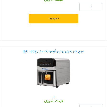
قیمت : 0 ریال
ناموجود
سرخ کن بدون روغن گوسونیک مدل GAF-869
قیمت : 0 ریال