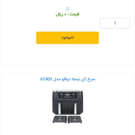
قیمت : 0 ریال
ناموجود
سرخ کن نینجا دوقلو مدل Af400