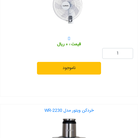
قیمت : 0 ریال
ناموجود
خردکن ویتور مدل WR-2230