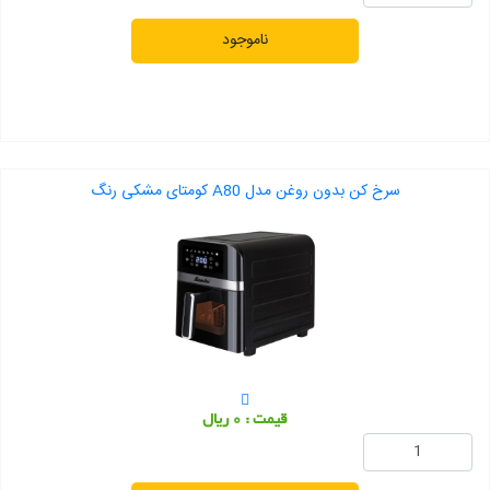
ناموجود
سرخ کن بدون روغن مدل A80 کومتای مشکی رنگ
قیمت : 0 ریال