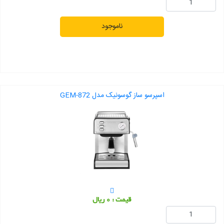
ناموجود
اسپرسو ساز گوسونیک مدل GEM-872
قیمت : 0 ریال