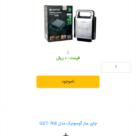
قیمت : 0 ریال
ناموجود
چای ساز گوسونیک مدل GST-768