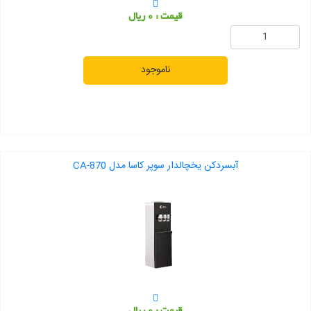
قیمت : 0 ریال
ناموجود
آبسردکن یخچالدار سوپر کاسا مدل CA-870